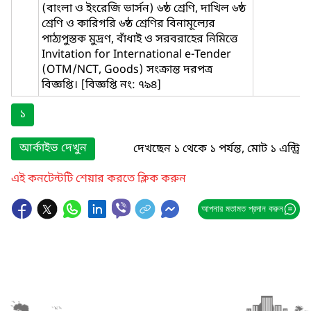
(বাংলা ও ইংরেজি ভার্সন) ৬ষ্ঠ শ্রেণি, দাখিল ৬ষ্ঠ
শ্রেণি ও কারিগরি ৬ষ্ঠ শ্রেণির বিনামূল্যের
পাঠ্যপুস্তক মুদ্রণ, বাঁধাই ও সরবরাহের নিমিত্তে
Invitation for International e-Tender
(OTM/NCT, Goods) সংক্রান্ত দরপত্র
বিজ্ঞপ্তি। [বিজ্ঞপ্তি নং: ৭৯৪]
১
আর্কাইভ দেখুন
দেখছেন ১ থেকে ১ পর্যন্ত, মোট ১ এন্ট্রি
এই কনটেন্টটি শেয়ার করতে ক্লিক করুন
আপনার মতামত প্রদান করুন