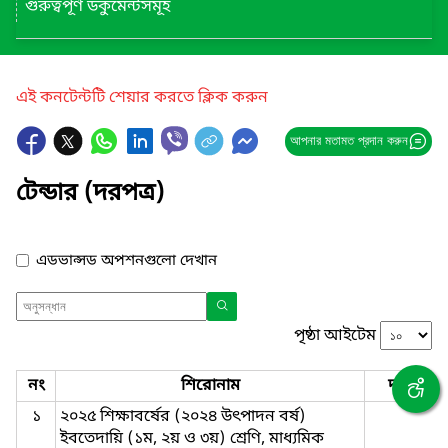
গুরুত্বপূর্ণ ডকুমেন্টসমূহ
এই কনটেন্টটি শেয়ার করতে ক্লিক করুন
আপনার মতামত প্রদান করুন
টেন্ডার (দরপত্র)
এডভান্সড অপশনগুলো দেখান
পৃষ্ঠা আইটেম
নং
শিরোনাম
দরপত্র ন
১
২০২৫ শিক্ষাবর্ষের (২০২৪ উৎপাদন বর্ষ)
ইবতেদায়ি (১ম, ২য় ও ৩য়) শ্রেণি, মাধ্যমিক