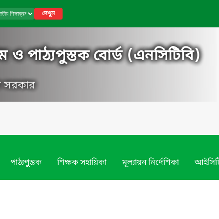
দেখুন
ম ও পাঠ্যপুস্তক বোর্ড (এনসিটিবি)
েশ সরকার
পাঠ্যপুস্তক
শিক্ষক সহায়িকা
মূল্যায়ন নির্দেশিকা
আইসিট