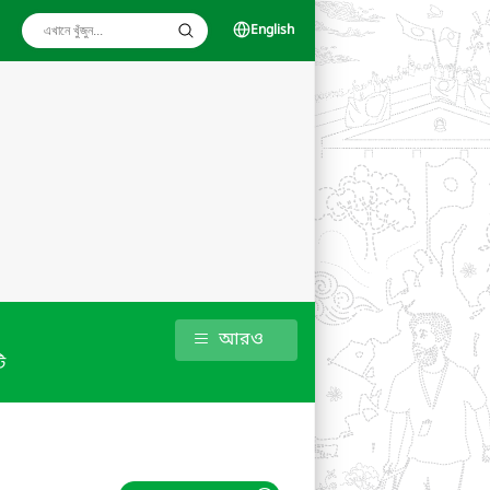
English
আরও
ি