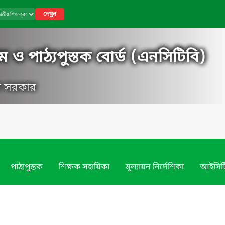
দেখুন
ম ও পাঠ্যপুস্তক বোর্ড (এনসিটিবি)
েশ সরকার
পাঠ্যপুস্তক
শিক্ষক সহায়িকা
মূল্যায়ন নির্দেশিকা
আইসিট