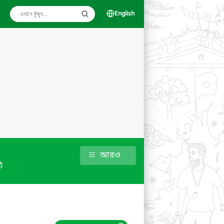
English
আরও
ি