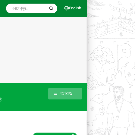
English
আরও
ি