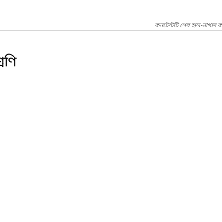
কনটেন্টটি শেষ হাল-নাগাদ ক
েণি