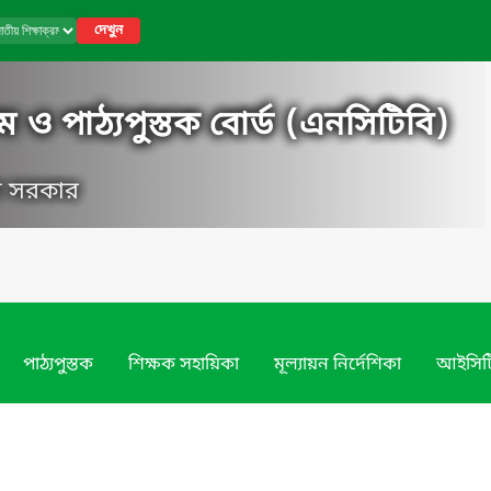
দেখুন
ম ও পাঠ্যপুস্তক বোর্ড (এনসিটিবি)
েশ সরকার
পাঠ্যপুস্তক
শিক্ষক সহায়িকা
মূল্যায়ন নির্দেশিকা
আইসিট