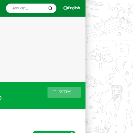
English
আরও
ি