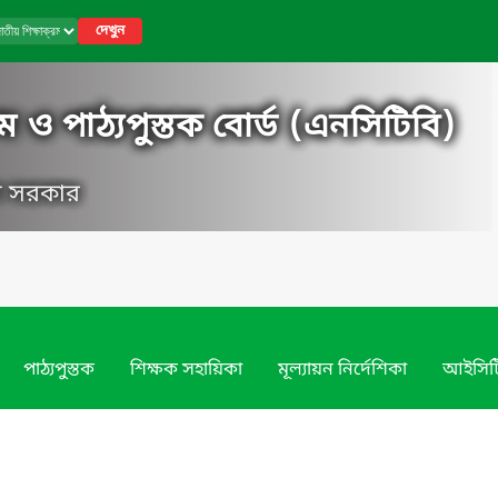
দেখুন
ম ও পাঠ্যপুস্তক বোর্ড (এনসিটিবি)
েশ সরকার
পাঠ্যপুস্তক
শিক্ষক সহায়িকা
মূল্যায়ন নির্দেশিকা
আইসিট