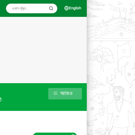
English
আরও
ি