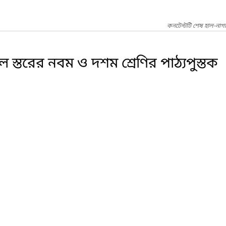
কনটেন্টটি শেষ হাল-নাগ
ল স্তরের নবম ও দশম শ্রেণির পাঠ্যপুস্তক