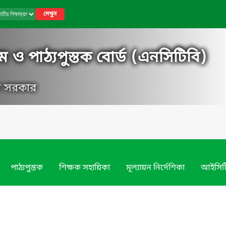
দেখুন
ম ও পাঠ্যপুস্তক বোর্ড (এনসিটিবি)
েশ সরকার
পাঠ্যপুস্তক
শিক্ষক সহায়িকা
মূল্যায়ন নির্দেশিকা
আইসিট