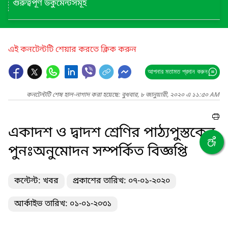
গুরুত্বপূর্ণ ডকুমেন্টসমূহ
এই কনটেন্টটি শেয়ার করতে ক্লিক করুন
আপনার মতামত প্রদান করুন
কনটেন্টটি শেষ হাল-নাগাদ করা হয়েছে: বুধবার, ৮ জানুয়ারী, ২০২০ এ ১১:৫০ AM
একাদশ ও দ্বাদশ শ্রেণির পাঠ্যপুস্তকের
পুনঃঅনুমোদন সম্পর্কিত বিজ্ঞপ্তি
কন্টেন্ট: খবর
প্রকাশের তারিখ: ০৭-০১-২০২০
আর্কাইভ তারিখ: ০১-০১-২০৩১